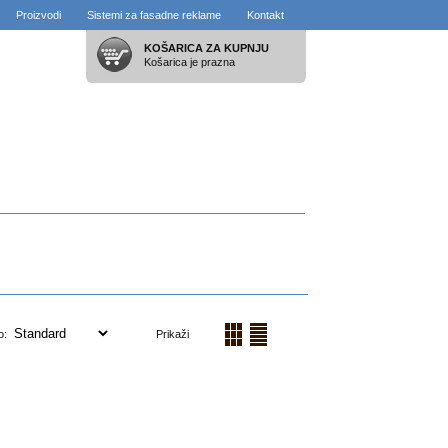
Proizvodi
Sistemi za fasadne reklame
Kontakt
KOŠARICA ZA KUPNJU
Košarica je prazna
po:
Prikaži