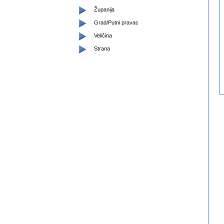
Županija
Grad/Putni pravac
Veličina
Strana