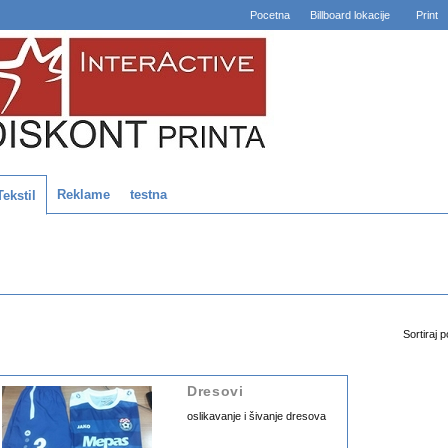
Pocetna
Billboard lokacije
Print
Reklame
testna
Tekstil
Sortiraj 
Dresovi
oslikavanje i šivanje dresova