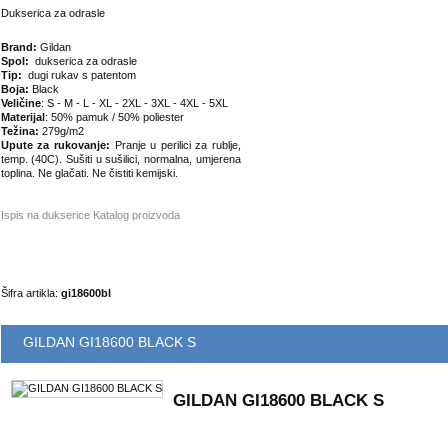
Dukserica za odrasle
Brand:
Gildan
Spol:
dukserica za odrasle
Tip:
dugi rukav s patentom
Boja:
Black
Veličine
: S - M - L - XL - 2XL - 3XL - 4XL - 5XL
Materijal
: 50% pamuk / 50% poliester
Težina:
279g/m2
Upute za rukovanje:
Pranje u perilici za rublje,
temp. (40C). Sušiti u sušilici, normalna, umjerena
toplina. Ne glačati. Ne čistiti kemijski.
Ispis na dukserice
Katalog proizvoda
Šifra artikla:
gi18600bl
GILDAN GI18600 BLACK S
GILDAN GI18600 BLACK S