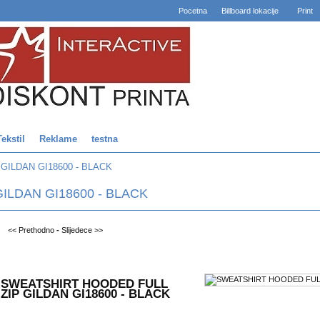
Pocetna
Billboard lokacije
Print
Tekstil
Reklame
testna
GILDAN GI18600 - BLACK
ILDAN GI18600 - BLACK
<< Prethodno
-
Slijedece >>
SWEATSHIRT HOODED FULL
ZIP GILDAN GI18600 - BLACK