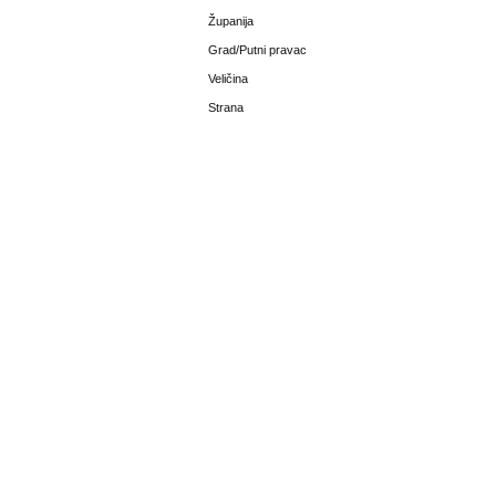
Županija
Grad/Putni pravac
Veličina
Strana
IZABERITE BOJU