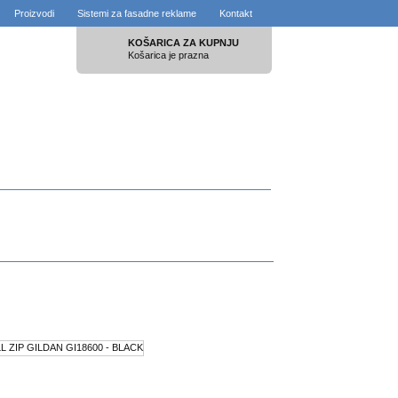
Proizvodi
Sistemi za fasadne reklame
Kontakt
KOŠARICA ZA KUPNJU
Košarica je prazna