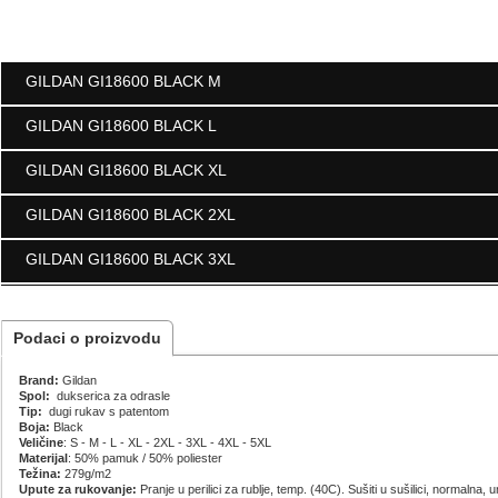
GILDAN GI18600 BLACK M
GILDAN GI18600 BLACK L
GILDAN GI18600 BLACK M
GILDAN GI18600 BLACK XL
GILDAN GI18600 BLACK L
GILDAN GI18600 BLACK 2XL
GILDAN GI18600 BLACK XL
GILDAN GI18600 BLACK 3XL
GILDAN GI18600 BLACK 2XL
GILDAN GI18600 BLACK 3XL
Podaci o proizvodu
Brand:
Gildan
Spol:
dukserica za odrasle
Tip:
dugi rukav s patentom
Boja:
Black
Veličine
: S - M - L - XL - 2XL - 3XL - 4XL - 5XL
Materijal
: 50% pamuk / 50% poliester
Težina:
279g/m2
Upute za rukovanje:
Pranje u perilici za rublje, temp. (40C). Sušiti u sušilici, normalna, u